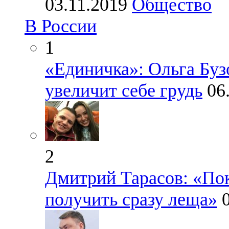
03.11.2019
Общество
В России
1
«Единичка»: Ольга Бузо
увеличит себе грудь
06
2
Дмитрий Тарасов: «Пок
получить сразу леща»