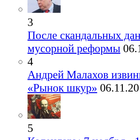
3
После скандальных да
мусорной реформы
06.
4
Андрей Малахов извини
«Рынок шкур»
06.11.2
5