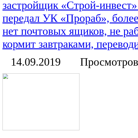
застройщик «Строй-инвест» 
передал УК «Прораб», более
нет почтовых ящиков, не ра
кормит завтраками, переводи
14.09.2019
Просмотров