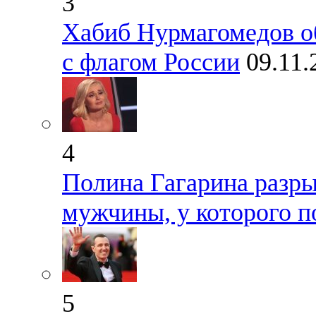
3
Хабиб Нурмагомедов об
с флагом России
09.11.
4
Полина Гагарина разры
мужчины, у которого п
5