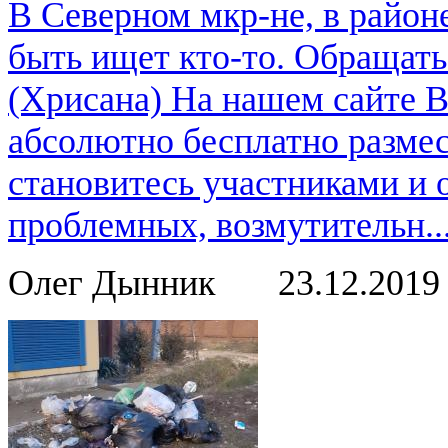
В Северном мкр-не, в район
быть ищет кто-то. Обращат
(Хрисана) На нашем сайте 
абсолютно бесплатно размес
становитесь участниками и
проблемных, возмутительн..
Олег Дынник
23.12.201