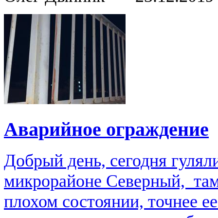
Аварийное ограждение
Добрый день, сегодня гулял
микрорайоне Северный, там
плохом состоянии, точнее е