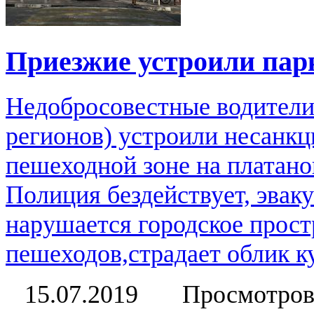
Приезжие устроили парк
Недобросовестные водители
регионов) устроили несанк
пешеходной зоне на платано
Полиция бездействует, эвак
нарушается городское прост
пешеходов,страдает облик ку
15.07.2019
Просмотров