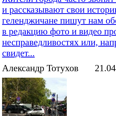
и рассказывают свои истори
геленджичане пишут нам обо
в редакцию фото и видео пр
несправедливостях или, нап
свидет...
Александр Тотухов
21.0