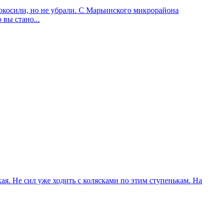
покосили, но не убрали. С Марьинского микрорайона
вы стано...
ая. Не сил уже ходить с колясками по этим ступенькам. На