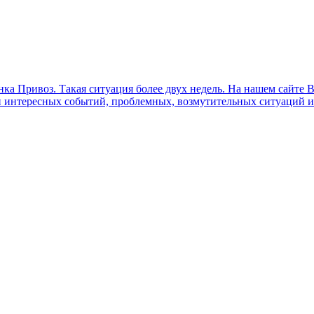
нка Привоз. Такая ситуация более двух недель. На нашем сайте 
 интересных событий, проблемных, возмутительных ситуаций ил