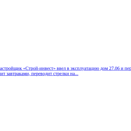
застройщик «Строй-инвест» ввел в эксплуатацию дом 27.06 и пер
ит завтраками, переводит стрелки на...