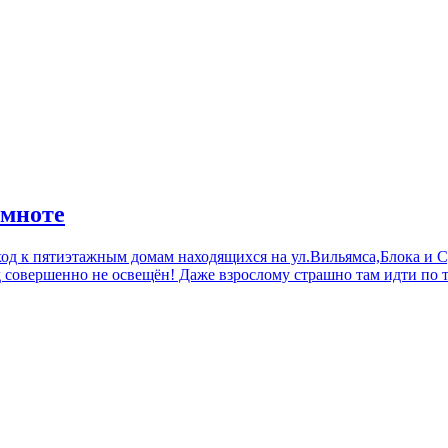
емноте
 к пятиэтажным домам находящихся на ул.Вильямса,Блока и Сур
 совершенно не освещён! Даже взрослому страшно там идти по те