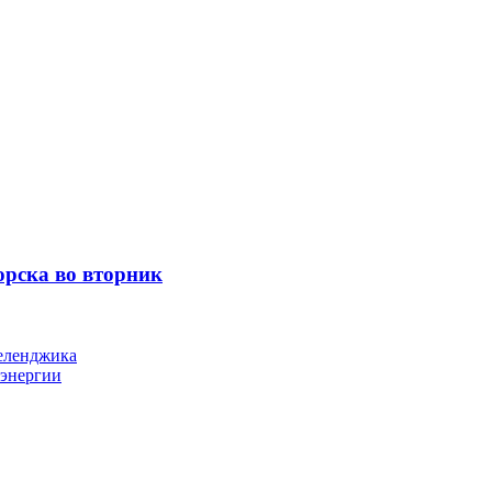
орска во вторник
Геленджика
оэнергии