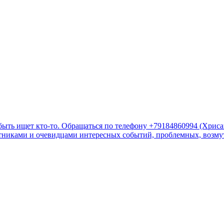
быть ищет кто-то. Обращаться по телефону +79184860994 (Хрис
стниками и очевидцами интересных событий, проблемных, возмут