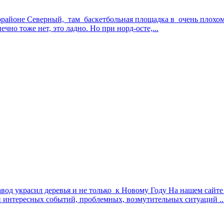
орайоне Северный, там баскетбольная площадка в очень плохом 
чно тоже нет, это ладно. Но при норд-осте,...
од украсил деревья и не только к Новому Году На нашем сайте
 интересных событий, проблемных, возмутительных ситуаций ..