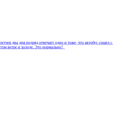
етчер два дня подряд отвечает одно и тоже, что автобус сошел с
 этом ветре и холоде. Это нормально?