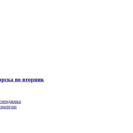
орска во вторник
Геленджика
оэнергии