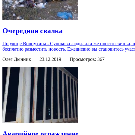
Очередная свалка
По улице Волнухина - Сурикова люди, или же просто свиньи, 
бесплатно разместить новость. Ежедневно вы становитесь учас
Олег Дынник
23.12.2019
Просмотров: 367
Аварийное ограждение