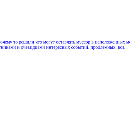
почему то решили что могут оставлять муссор в неположенных м
тниками и очевидцами интересных событий, проблемных, воз...