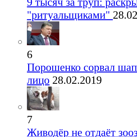
9 тысяч за труп: раскр
"ритуальщиками"
28.0
6
Порошенко сорвал шап
лицо
28.02.2019
7
Живодёр не отдаёт зоо