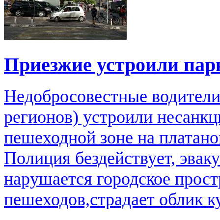
Приезжие устроили парк
Недобросовестные водители
регионов) устроили несанк
пешеходной зоне на платано
Полиция бездействует, эвак
нарушается городское прост
пешеходов,страдает облик ку