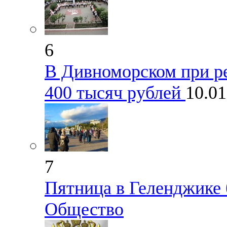
6
В Дивноморском при р
400 тысяч рублей
10.0
7
Пятница в Геленджике 
Общество