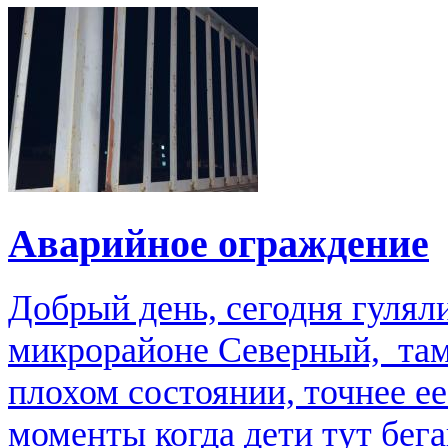
Аварийное ограждение
Добрый день, сегодня гулял
микрорайоне Северный, там
плохом состоянии, точнее е
моменты когда дети тут бега