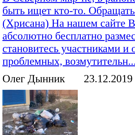
быть ищет кто-то. Обращат
(Хрисана) На нашем сайте 
абсолютно бесплатно размес
становитесь участниками и
проблемных, возмутительн..
Олег Дынник
23.12.201