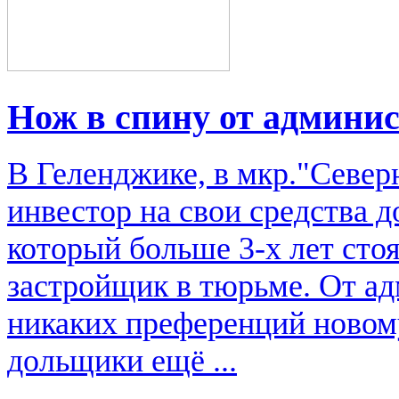
Нож в спину от админи
В Геленджике, в мкр."Севе
инвестор на свои средства 
который больше 3-х лет ст
застройщик в тюрьме. От ад
никаких преференций новом
дольщики ещё ...