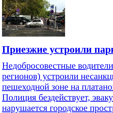
Приезжие устроили парк
Недобросовестные водители
регионов) устроили несанк
пешеходной зоне на платано
Полиция бездействует, эвак
нарушается городское прост