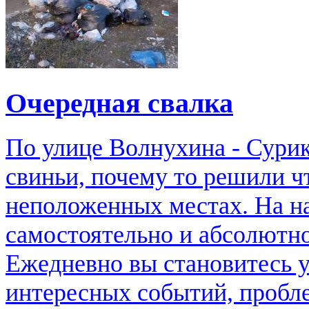
Очередная свалка
По улице Волнухина - Сурик
свиньи, почему то решили ч
неположенных местах. На н
самостоятельно и абсолютно
Ежедневно вы становитесь 
интересных событий, пробле