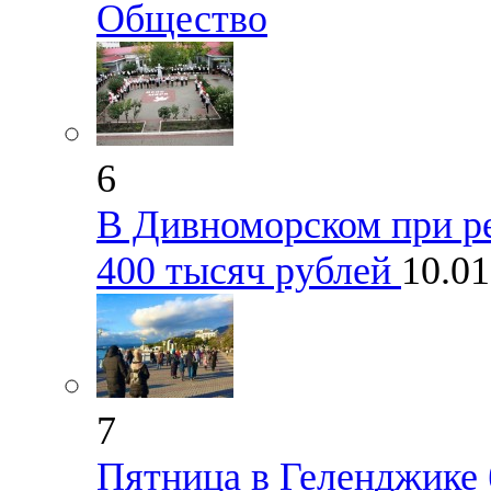
Общество
6
В Дивноморском при р
400 тысяч рублей
10.0
7
Пятница в Геленджике 