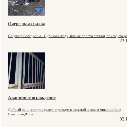
Очередная свалка
По улице Волнухина - Сурикова люди, или же просто свиньи, почему то ре
23.
Аварийное ограждение
Добрый день, сегодня гуляли с детьми в восьмой школе в микрорайоне
Северный,&nbs...
02.